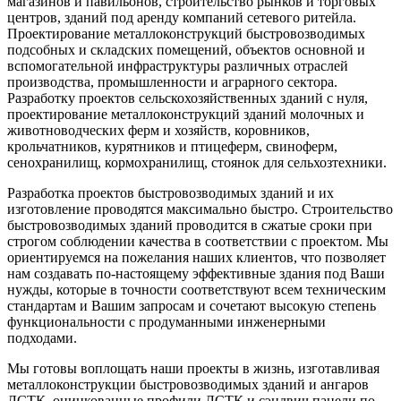
магазинов и павильонов, строительство рынков и торговых
центров, зданий под аренду компаний сетевого ритейла.
Проектирование металлоконструкций быстровозводимых
подсобных и складских помещений, объектов основной и
вспомогательной инфраструктуры различных отраслей
производства, промышленности и аграрного сектора.
Разработку проектов сельскохозяйственных зданий с нуля,
проектирование металлоконструкций зданий молочных и
животноводческих ферм и хозяйств, коровников,
крольчатников, курятников и птицеферм, свиноферм,
сенохранилищ, кормохранилищ, стоянок для сельхозтехники.
Разработка проектов быстровозводимых зданий и их
изготовление проводятся максимально быстро. Строительство
быстровозводимых зданий проводится в сжатые сроки при
строгом соблюдении качества в соответствии с проектом. Мы
ориентируемся на пожелания наших клиентов, что позволяет
нам создавать по-настоящему эффективные здания под Ваши
нужды, которые в точности соответствуют всем техническим
стандартам и Вашим запросам и сочетают высокую степень
функциональности с продуманными инженерными
подходами.
Мы готовы воплощать наши проекты в жизнь, изготавливая
металлоконструкции быстровозводимых зданий и ангаров
ЛСТК, оцинкованные профили ЛСТК и сэндвич панели по