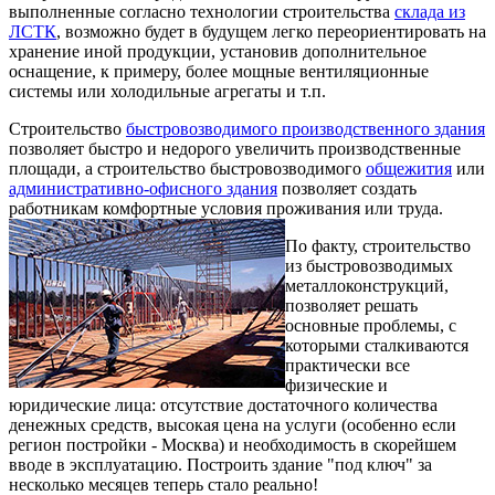
выполненные согласно технологии строительства
склада из
ЛСТК
, возможно будет в будущем легко переориентировать на
хранение иной продукции, установив дополнительное
оснащение, к примеру, более мощные вентиляционные
системы или холодильные агрегаты и т.п.
Строительство
быстровозводимого производственного здания
позволяет быстро и недорого увеличить производственные
площади, а строительство быстровозводимого
общежития
или
административно-офисного здания
позволяет создать
работникам комфортные условия проживания или труда.
По факту, строительство
из быстровозводимых
металлоконструкций,
позволяет решать
основные проблемы, с
которыми сталкиваются
практически все
физические и
юридические лица: отсутствие достаточного количества
денежных средств, высокая цена на услуги (особенно если
регион постройки - Москва) и необходимость в скорейшем
вводе в эксплуатацию. Построить здание "под ключ" за
несколько месяцев теперь стало реально!